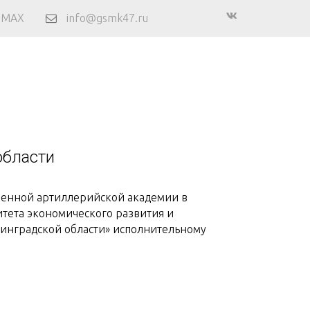
 MAX
info@gsmk47.ru
области
оенной артиллерийской академии в
итета экономического развития и
инградской области» исполнительному