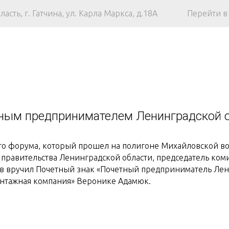
асть, г. Гатчина
,
ул. Карла Маркса, д.18А
Перейти в
ным предпринимателем Ленинградской 
го форума, который прошел на полигоне Михайловской в
 правительства Ленинградской области, председатель ком
в вручил Почетный знак «Почетный предприниматель Лен
онтажная компания» Веронике Адамюк.