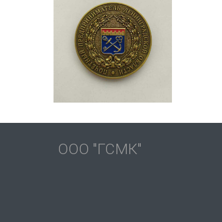
OOO "ГСМК"